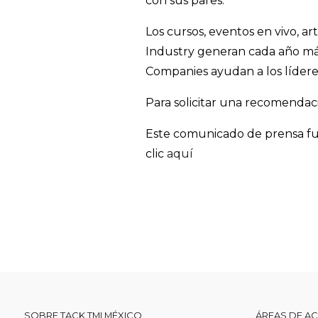
con sus pares.
Los cursos, eventos en vivo, ar
Industry generan cada año más 
Companies ayudan a los líderes
Para solicitar una recomendació
Este comunicado de prensa fue
clic
aquí
SOBRE TACK TMI MÉXICO
ÁREAS DE A