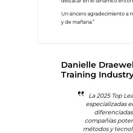
destacar en el dinámico entor
Un sincero agradecimiento a nu
y de mañana.”
Danielle Draewel
Training Industry
La 2025 Top Le
especializadas e
diferenciadas
compañías potenc
métodos y tecnolo